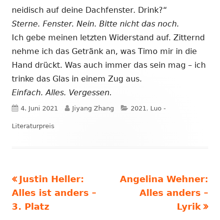
neidisch auf deine Dachfenster. Drink?“
Sterne. Fenster. Nein. Bitte nicht das noch.
Ich gebe meinen letzten Widerstand auf. Zitternd
nehme ich das Getränk an, was Timo mir in die
Hand drückt. Was auch immer das sein mag – ich
trinke das Glas in einem Zug aus.
Einfach. Alles. Vergessen.
Veröffentlicht
Autor
Kategorien
4. Juni 2021
Jiyang Zhang
2021
,
Luo -
am
Literaturpreis
Vorheriger
Nächster
Justin Heller:
Angelina Wehner:
Beitragsnavigation
Beitrag:
Beitrag
Alles ist anders –
Alles anders –
3. Platz
Lyrik