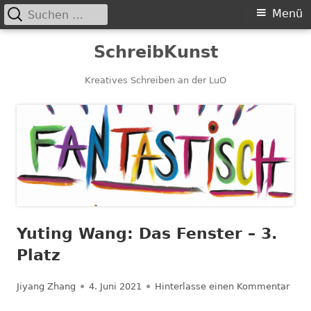
Suchen
Primäres
Menü
nach:
Menü
Springe
SchreibKunst
zum
Inhalt
Kreatives Schreiben an der LuO
Yuting Wang: Das Fenster – 3.
Platz
Autor
Veröffentlicht
zu Y
Jiyang Zhang
4. Juni 2021
Hinterlasse einen Kommentar
am