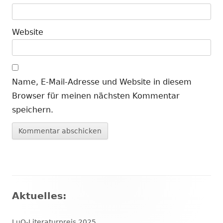
Website
Name, E-Mail-Adresse und Website in diesem
Browser für meinen nächsten Kommentar
speichern.
Haupt-
Aktuelles:
Seitenleiste
LuO-Literaturpreis 2025