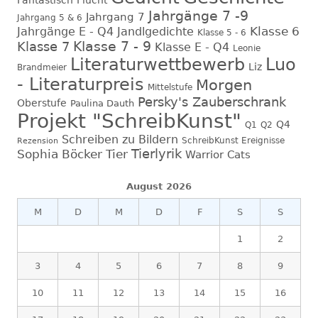
Jahrgänge 7 -9
Jahrgang 7
Jahrgang 5 & 6
Klasse 6
Jahrgänge E - Q4
Jandlgedichte
Klasse 5 - 6
Klasse 7 - 9
Klasse 7
Klasse E - Q4
Leonie
Literaturwettbewerb
Luo
Liz
Brandmeier
- Literaturpreis
Morgen
Mittelstufe
Persky's Zauberschrank
Oberstufe
Paulina Dauth
Projekt "SchreibKunst"
Q4
Q1
Q2
Schreiben zu Bildern
SchreibKunst Ereignisse
Rezension
Tierlyrik
Sophia Böcker
Tier
Warrior Cats
August 2026
M
D
M
D
F
S
S
1
2
3
4
5
6
7
8
9
10
11
12
13
14
15
16