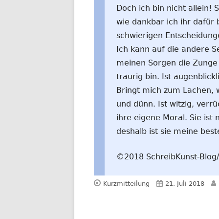
Doch ich bin nicht allein! 
wie dankbar ich ihr dafür b
schwierigen Entscheidunge
Ich kann auf die andere S
meinen Sorgen die Zunge r
traurig bin. Ist augenblick
Bringt mich zum Lachen, w
und dünn. Ist witzig, verr
ihre eigene Moral. Sie ist 
deshalb ist sie meine best
©2018 SchreibKunst-Blog/ 
Format
Veröffentlicht
Kurzmitteilung
21. Juli 2018
am