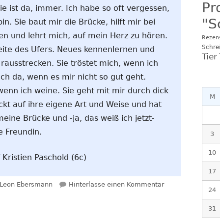
Pr
Sie ist da, immer. Ich habe so oft vergessen,
"S
in. Sie baut mir die Brücke, hilft mir bei
n und lehrt mich, auf mein Herz zu hören.
Rezen
Schre
eite des Ufers. Neues kennenlernen und
Tier
ausstrecken. Sie tröstet mich, wenn ich
lich da, wenn es mir nicht so gut geht.
enn ich weine. Sie geht mit mir durch dick
M
ückt auf ihre eigene Art und Weise und hat
meine Brücke und -ja, das weiß ich jetzt-
e Freundin.
3
10
Kristien Paschold (6c)
17
Autor
zu Traum
Leon Ebersmann
Hinterlasse einen Kommentar
24
31