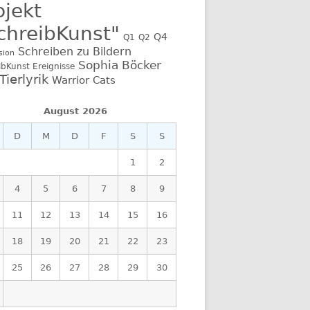
ojekt
chreibKunst"
Q4
Q1
Q2
Schreiben zu Bildern
sion
Sophia Böcker
ibKunst Ereignisse
Tierlyrik
Warrior Cats
August 2026
D
M
D
F
S
S
1
2
4
5
6
7
8
9
11
12
13
14
15
16
18
19
20
21
22
23
25
26
27
28
29
30