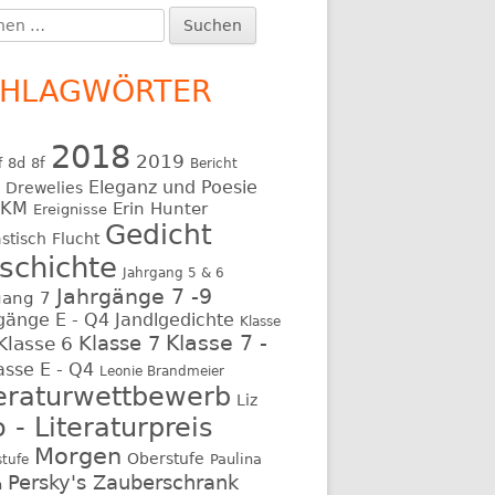
DER LÖWE – CLARA DREWELIES – 7F
DA
MORGEN?!
BÖCKER – KAPITEL 3
en
:
DAS CHAMÄLEON – YANN
SCHWARZ & WEISS – FATIMA HAJI
DENK AN
IN WARRIOR CATS – SOPHIA
HENDRICKX – 7F
CHLAGWÖRTER
BÖCKER – KAPITEL 4
DER ELCH – BEATRICE BRÄUER – Q1
E
IN WARRIOR CATS – SOPHIA
2018
2019
BÖCKER – KAPITEL 5
8d
8f
f
Bericht
DER GOLDFISCH – VANESSA
Eleganz und Poesie
a Drewelies
FRÖHLICH – Q1
HKM
Erin Hunter
GEN
IN WARRIOR CATS – SOPHIA
Ereignisse
Gedicht
BÖCKER – KAPITEL 6
stisch
Flucht
DAS EICHHÖRNCHEN – FRANCESCA
schichte
FIEDLER – Q2
Jahrgang 5 & 6
Jahrgänge 7 -9
gang 7
gänge E - Q4
Jandlgedichte
Klasse
Klasse 7 -
Klasse 7
Klasse 6
asse E - Q4
Leonie Brandmeier
teraturwettbewerb
Liz
 - Literaturpreis
Morgen
Oberstufe
Paulina
stufe
Persky's Zauberschrank
h