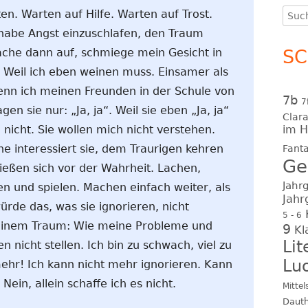
AMELIE BELLARTZ – 8A – 
Such
en. Warten auf Hilfe. Warten auf Trost.
nach
 habe Angst einzuschlafen, den Traum
CLARA DREWELIES – 8F – 
ache dann auf, schmiege mein Gesicht in
S
MORGEN!
 Weil ich eben weinen muss. Einsamer als
YANN HENDRICKX – 8F – DI
nn ich meinen Freunden in der Schule von
7b
HOFFNUNG AUF MORGEN
7
n sie nur: „Ja, ja“. Weil sie eben „Ja, ja“
Clar
nicht. Sie wollen mich nicht verstehen.
im 
JOEL MAASHO – 9B – MOR
he interessiert sie, dem Traurigen kehren
Fanta
Ge
ließen sich vor der Wahrheit. Lachen,
Jahr
 und spielen. Machen einfach weiter, als
Jahr
würde das, was sie ignorieren, nicht
5 - 6
 meinem Traum: Wie meine Probleme und
9
Kl
Li
n nicht stellen. Ich bin zu schwach, viel zu
Luo
ehr! Ich kann nicht mehr ignorieren. Kann
Nein, allein schaffe ich es nicht.
Mittel
Daut