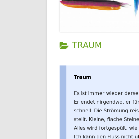
LUO-LITERATURPREIS 2017
LUO-LITERATURPREIS 2014
KATEGORIE:
TRAUM
Traum
Es ist immer wieder derse
Er endet nirgendwo, er fän
schnell. Die Strömung reist
stellt. Kleine, flache Stei
Alles wird fortgespült, wi
Ich kann den Fluss nicht 