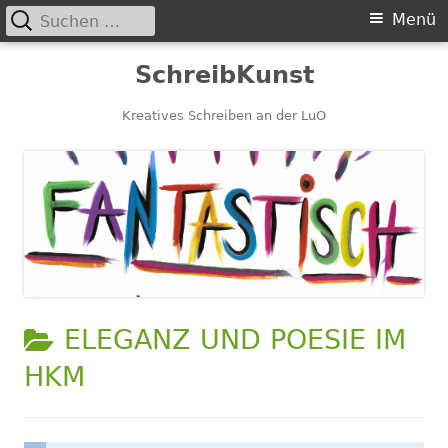
Suchen
Primäres
Menü
nach:
Menü
Springe
SchreibKunst
zum
Inhalt
Kreatives Schreiben an der LuO
KATEGORIE:
ELEGANZ UND POESIE IM
HKM