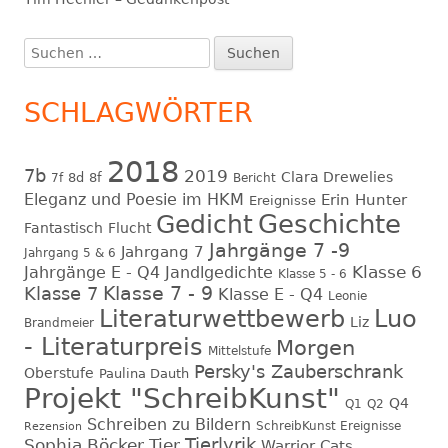
Suchen
nach:
SCHLAGWÖRTER
2018
7b
2019
Clara Drewelies
8d
8f
7f
Bericht
Eleganz und Poesie im HKM
Erin Hunter
Ereignisse
Geschichte
Gedicht
Fantastisch
Flucht
Jahrgänge 7 -9
Jahrgang 7
Jahrgang 5 & 6
Klasse 6
Jahrgänge E - Q4
Jandlgedichte
Klasse 5 - 6
Klasse 7 - 9
Klasse 7
Klasse E - Q4
Leonie
Literaturwettbewerb
Luo
Liz
Brandmeier
- Literaturpreis
Morgen
Mittelstufe
Persky's Zauberschrank
Oberstufe
Paulina Dauth
Projekt "SchreibKunst"
Q4
Q1
Q2
Schreiben zu Bildern
SchreibKunst Ereignisse
Rezension
Tierlyrik
Sophia Böcker
Tier
Warrior Cats