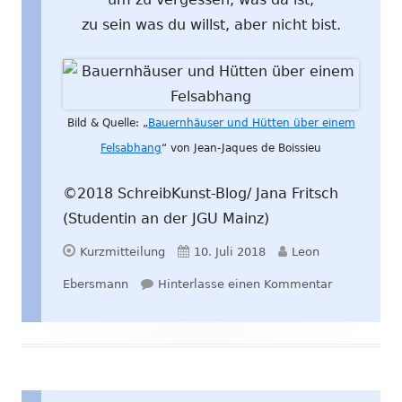
zu sein was du willst, aber nicht bist.
Bild & Quelle: „
Bauernhäuser und Hütten über einem
Felsabhang
“ von Jean-Jaques de Boissieu
©2018 SchreibKunst-Blog/ Jana Fritsch
(Studentin an der JGU Mainz)
Format
Veröffentlicht
Autor
Kurzmitteilung
10. Juli 2018
Leon
am
zu Was du (n
Ebersmann
Hinterlasse einen Kommentar