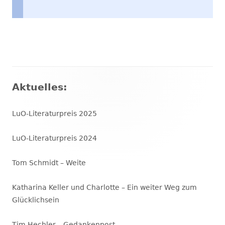
Haupt-
Aktuelles:
Seitenleiste
LuO-Literaturpreis 2025
LuO-Literaturpreis 2024
Tom Schmidt – Weite
Katharina Keller und Charlotte – Ein weiter Weg zum
Glücklichsein
Tim Hechler – Gedankenpost