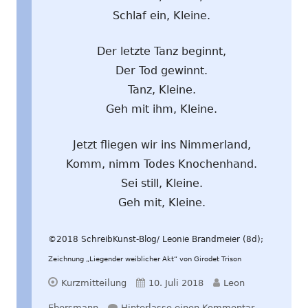
Schlaf ein, Kleine.
Der letzte Tanz beginnt,
Der Tod gewinnt.
Tanz, Kleine.
Geh mit ihm, Kleine.
Jetzt fliegen wir ins Nimmerland,
Komm, nimm Todes Knochenhand.
Sei still, Kleine.
Geh mit, Kleine.
©2018 SchreibKunst-Blog/ Leonie Brandmeier (8d);
Zeichnung „Liegender weiblicher Akt“ von Girodet Trison
Format
Veröffentlicht
Autor
Kurzmitteilung
10. Juli 2018
Leon
am
zu Sei still,
Ebersmann
Hinterlasse einen Kommentar