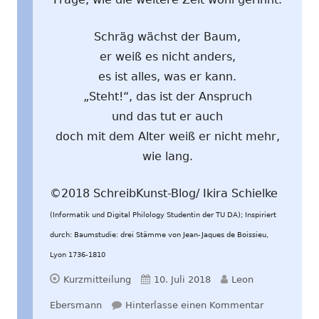
Schräg wächst der Baum,
er weiß es nicht anders,
es ist alles, was er kann.
„Steht!“, das ist der Anspruch
und das tut er auch
doch mit dem Alter weiß er nicht mehr,
wie lang.
©2018 SchreibKunst-Blog/ Ikira Schielke
(Informatik und Digital Philology Studentin der TU DA); Inspiriert
durch: Baumstudie: drei Stämme von Jean-Jaques de Boissieu,
Lyon 1736-1810
Format
Veröffentlicht
Autor
Kurzmitteilung
10. Juli 2018
Leon
am
zu Baumstu
Ebersmann
Hinterlasse einen Kommentar