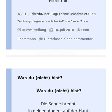
Fließt mit.
©2018 SchreibKunst-Blog/ Leonie Brandmeier (8d);
Zeichnung „Liegender weiblicher Akt“ von Girodet Trison
Format
Veröffentlicht
Autor
Kurzmitteilung
10. Juli 2018
Leon
am
zu Titellos
Ebersmann
Hinterlasse einen Kommentar
Was du (nicht) bist?
Was du (nicht) bist?
Die Sonne brennt,
in deinen Augen, auf der Haut,