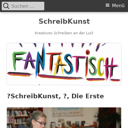
Suchen
Primäres
Menü
nach:
Menü
Springe
SchreibKunst
zum
Inhalt
Kreatives Schreiben an der LuO
?️SchreibKunst, ?, Die Erste