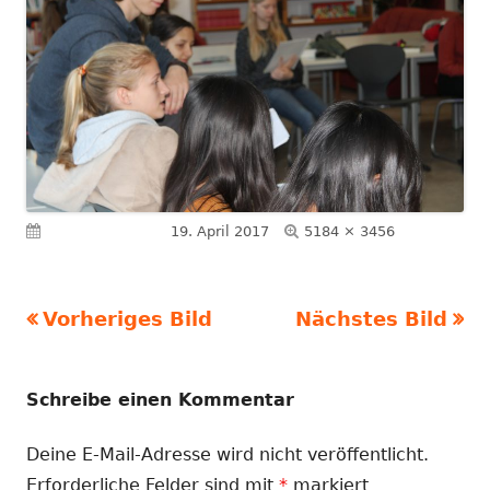
Volle
Veröffentlicht am
19. April 2017
5184 × 3456
Größe
Vorheriges Bild
Nächstes Bild
Schreibe einen Kommentar
Deine E-Mail-Adresse wird nicht veröffentlicht.
Erforderliche Felder sind mit
*
markiert