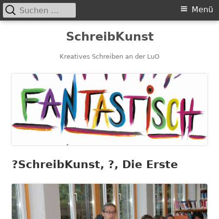
Suchen
Primäres
Menü
nach:
Menü
Springe
SchreibKunst
zum
Inhalt
Kreatives Schreiben an der LuO
?️SchreibKunst, ?, Die Erste