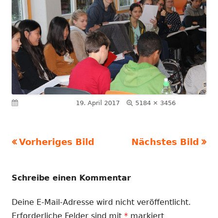
Volle
Veröffentlicht am
19. April 2017
5184 × 3456
Größe
Vorheriges Bild
Nächstes Bild
Schreibe einen Kommentar
Deine E-Mail-Adresse wird nicht veröffentlicht.
Erforderliche Felder sind mit
*
markiert