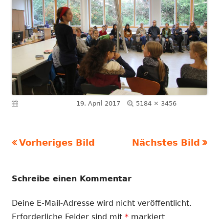
Volle
Veröffentlicht am
19. April 2017
5184 × 3456
Größe
Vorheriges Bild
Nächstes Bild
Schreibe einen Kommentar
Deine E-Mail-Adresse wird nicht veröffentlicht.
Erforderliche Felder sind mit
*
markiert