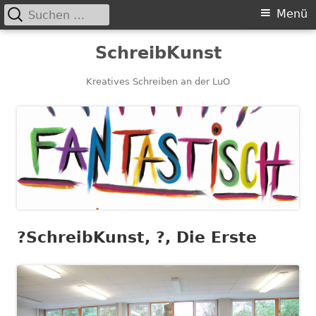
Suchen
Primäres
Menü
nach:
Menü
Springe
SchreibKunst
zum
Inhalt
Kreatives Schreiben an der LuO
?️SchreibKunst, ?, Die Erste